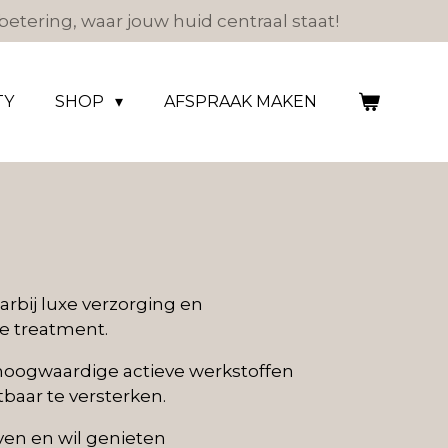
etering, waar jouw huid centraal staat!
TY
SHOP
AFSPRAAK MAKEN
rbij luxe verzorging en
e treatment.
hoogwaardige actieve werkstoffen
baar te versterken.
ven en wil genieten