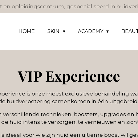
 en opleidingscentrum, gespecialiseerd in huidverb
HOME
SKIN
ACADEMY
BEAU
VIP Experience
perience is onze meest exclusieve behandeling waa
e huidverbetering samenkomen in één uitgebreid
 verschillende technieken, boosters, upgrades en 
 huid intens te verzorgen, te vernieuwen en zicht
s ideaal voor wie zijn huid een ultieme boost wil ge