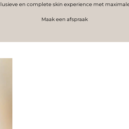
lusieve en complete skin experience met maximale
Maak een afspraak