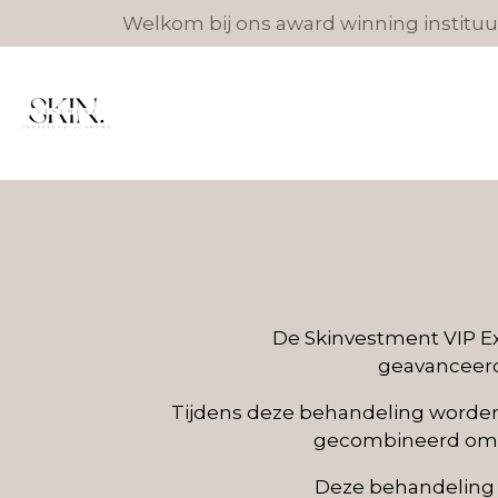
Welkom bij ons award winning instituut
Ga
direct
naar
de
hoofdinhoud
De Skinvestment VIP Ex
geavanceerd
Tijdens deze behandeling worden
gecombineerd om de
Deze behandeling i