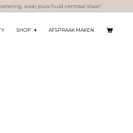
etering, waar jouw huid centraal staat!
TY
SHOP
AFSPRAAK MAKEN