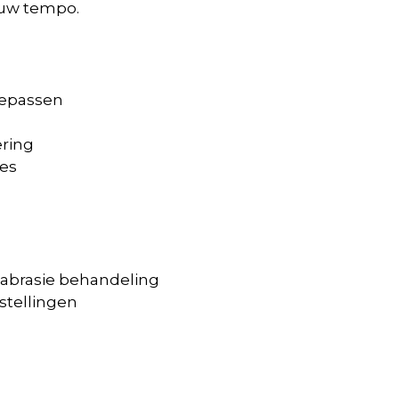
jouw tempo.
oepassen
ering
es
mabrasie behandeling
nstellingen