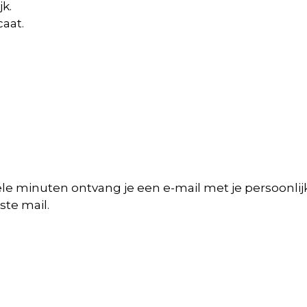
jk.
caat.
ele minuten ontvang je een e-mail met je persoonli
te mail.