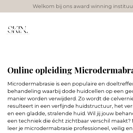
Welkom bij ons award winning instituut
Ga
direct
naar
de
hoofdinhoud
Online opleiding Microdermabr
Microdermabrasie is een populaire en doeltref
behandeling waarbij dode huidcellen op een gec
manier worden verwijderd. Zo wordt de celvern
resulteert in een verfijnde huidstructuur, het ver
en een gladde, stralende huid. Wil jij jouw beh
een techniek die écht zichtbaar verschil maakt?
leer je microdermabrasie professioneel, veilig en