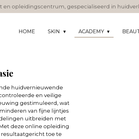
 en opleidingscentrum, gespecialiseerd in huidverb
HOME
SKIN
ACADEMY
BEAU
asie
fende huidvernieuwende
ontroleerde en veilige
ieuwing gestimuleerd, wat
minderen van fijne lijntjes
andelingen uitbreiden met
 Met deze online opleiding
 resultaatgericht toe te