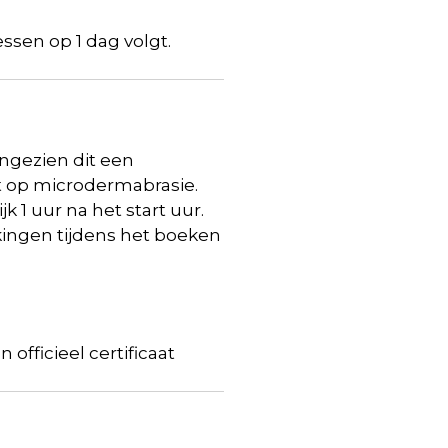
essen op 1 dag volgt.
angezien dit een
st op microdermabrasie.
k 1 uur na het start uur.
kingen tijdens het boeken
officieel certificaat