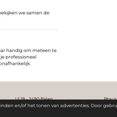
 bekijken we samen de
maar handig om meteen te
je professioneel
nafhankelijk.
 Lil 18 - 2490 Balen Btw nummer
nden en/of het tonen van advertenties. Door gebrui