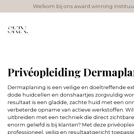
Welkom bij ons award winning instituut
Ga
direct
naar
de
hoofdinhoud
Privéopleiding Dermapla
Dermaplaning is een veilige en doeltreffende exf
dode huidcellen en donshaartjes zorgvuldig wor
resultaat is een gladde, zachte huid met een on
verbeterde opname van actieve werkstoffen. Wil
uitbreiden met een techniek die direct zichtbare
enorm geliefd is bij klanten? Met deze privéople
professioneel, veilig en resultaatgericht toepas