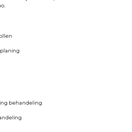
po.
ollen
aplaning
ning behandeling
handeling