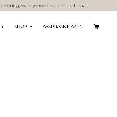
etering, waar jouw huid centraal staat!
TY
SHOP
AFSPRAAK MAKEN