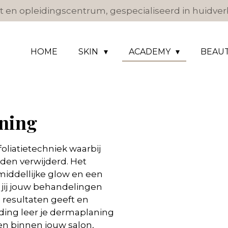
 en opleidingscentrum, gespecialiseerd in huidverb
HOME
SKIN
ACADEMY
BEAU
ning
oliatietechniek waarbij
den verwijderd. Het
middellijke glow en een
 jij jouw behandelingen
 resultaten geeft en
iding leer je dermaplaning
sen binnen jouw salon,