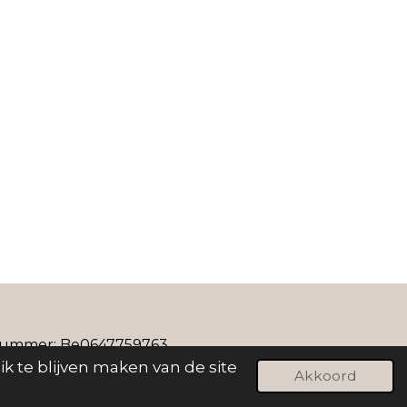
: Be0647759763
k te blijven maken van de site
Akkoord