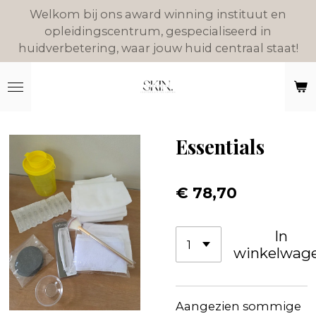
Welkom bij ons award winning instituut en
Ga
opleidingscentrum, gespecialiseerd in
direct
huidverbetering, waar jouw huid centraal staat!
naar
de
hoofdinhoud
Essentials
€ 78,70
In
winkelwag
Aangezien sommige