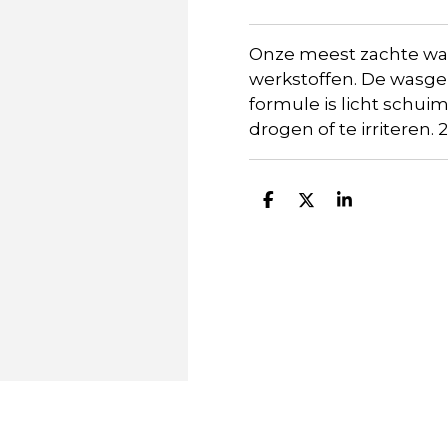
Onze meest zachte
wa
werkstoffen. De
wasge
formule is licht schui
drogen of te irriteren.
2
D
D
S
e
e
h
l
e
a
e
l
r
n
e