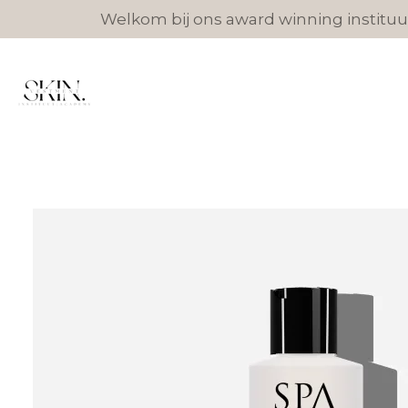
Welkom bij ons award winning instituut
Ga
direct
naar
de
hoofdinhoud