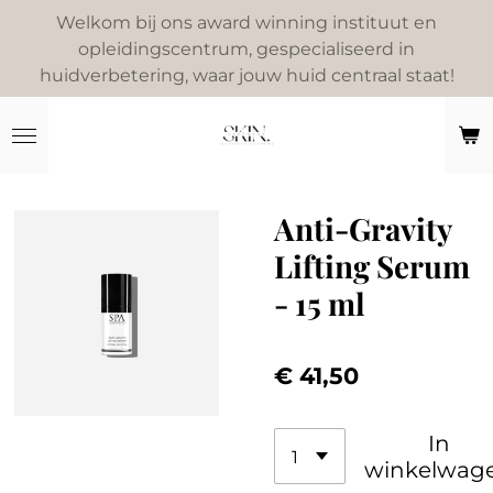
Welkom bij ons award winning instituut en
Ga
opleidingscentrum, gespecialiseerd in
direct
huidverbetering, waar jouw huid centraal staat!
naar
de
hoofdinhoud
Anti-Gravity
Lifting Serum
- 15 ml
€ 41,50
In
winkelwag