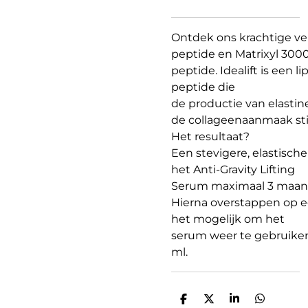
Ontdek ons krachtige ver
peptide en Matrixyl 300
peptide. Idealift is een li
peptide die
de productie van elastine
de collageenaanmaak sti
Het resultaat?
Een stevigere, elastisch
het Anti-Gravity Lifting
Serum maximaal 3 maand
Hierna overstappen op e
het mogelijk om het
serum weer te gebruiken
ml.
D
D
S
D