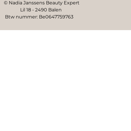
© Nadia Janssens Beauty Expert
Lil 18 - 2490 Balen
Btw nummer: Be0647759763