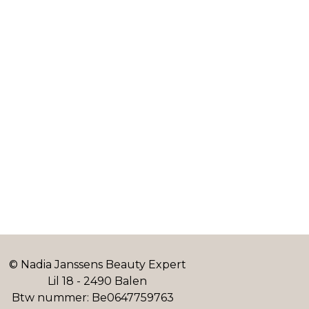
© Nadia Janssens Beauty Expert
Lil 18 - 2490 Balen
Btw nummer: Be0647759763