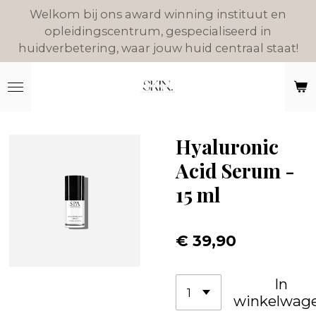
Welkom bij ons award winning instituut en
Ga
opleidingscentrum, gespecialiseerd in
direct
huidverbetering, waar jouw huid centraal staat!
naar
de
hoofdinhoud
Hyaluronic
Acid Serum -
15 ml
€ 39,90
In
winkelwag