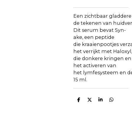
Een
zichtbaar
gladdere
de
tekenen
van
huidve
Dit serum
bevat
Syn-
ake
,
een
peptide
die
kraaienpootjes
verz
het
verrijkt
met
Haloxyl
die
donkere
kringen
en
het
activeren
van
het
lymfesysteem
en
d
15 ml.
D
D
S
D
e
e
h
e
l
e
a
l
e
l
r
e
n
e
n