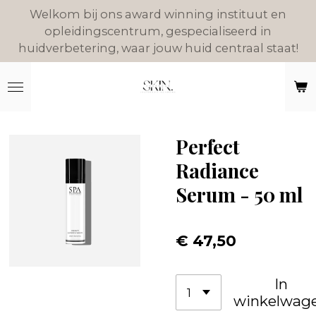
Welkom bij ons award winning instituut en
Ga
opleidingscentrum, gespecialiseerd in
direct
huidverbetering, waar jouw huid centraal staat!
naar
de
hoofdinhoud
Perfect
Radiance
Serum - 50 ml
€ 47,50
In
winkelwag