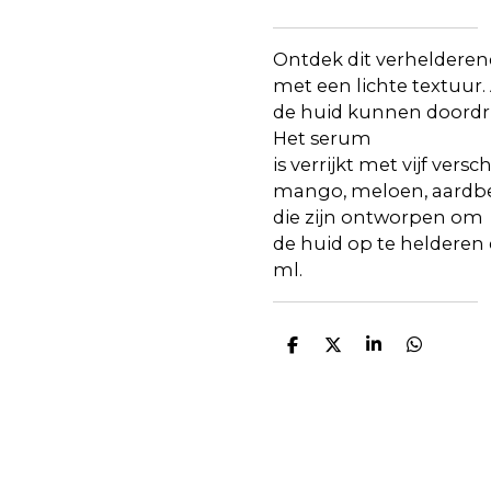
Ontdek
dit
verhelderen
met
een
lichte
textuur
.
de
huid
kunnen
doordr
Het serum
is
verrijkt
met
vijf
versch
mango,
meloen
,
aardb
die
zijn
ontworpen
om
de
huid
op
te
helderen
ml.
D
D
S
D
e
e
h
e
l
e
a
l
e
l
r
e
n
e
n