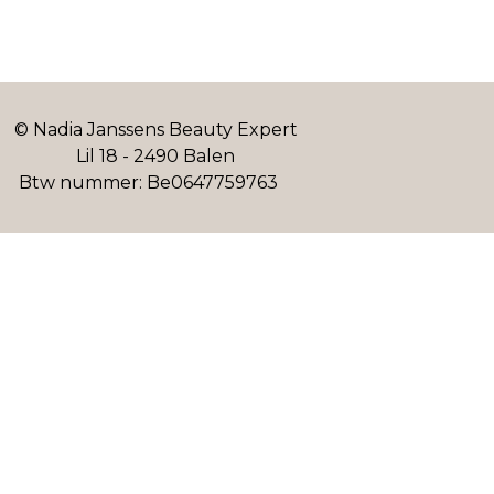
© Nadia Janssens Beauty Expert
Lil 18 - 2490 Balen
Btw nummer: Be0647759763