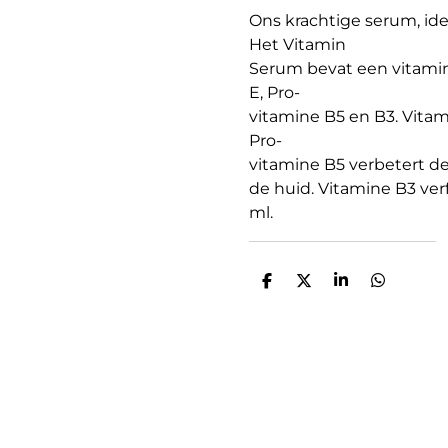
Ons
krachtige
serum,
ide
Het Vitamin
Serum
bevat
een
vitam
E, Pro-
vitamine
B5
en
B3.
Vitam
Pro-
vitamine
B5
verbetert
d
de
huid
.
Vitamine
B3
verf
ml.
D
D
S
D
e
e
h
e
l
e
a
l
e
l
r
e
n
e
n