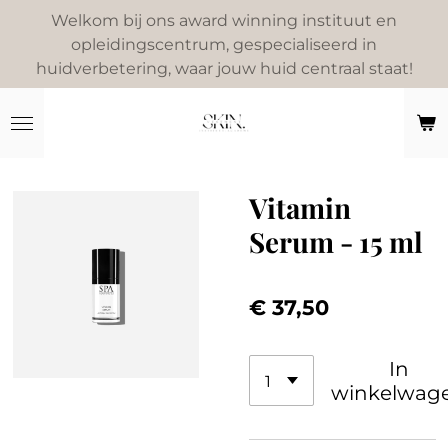
Welkom bij ons award winning instituut en
Ga
opleidingscentrum, gespecialiseerd in
direct
huidverbetering, waar jouw huid centraal staat!
naar
de
hoofdinhoud
Vitamin
Serum - 15 ml
€ 37,50
In
winkelwag