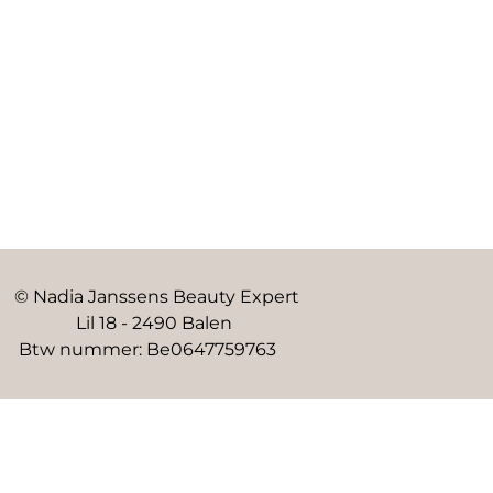
© Nadia Janssens Beauty Expert
Lil 18 - 2490 Balen
Btw nummer: Be0647759763