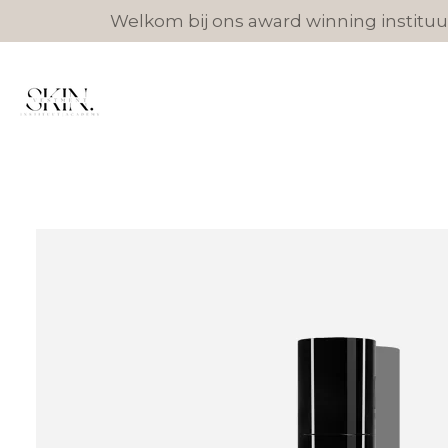
Welkom bij ons award winning instituut
Ga
direct
naar
de
hoofdinhoud