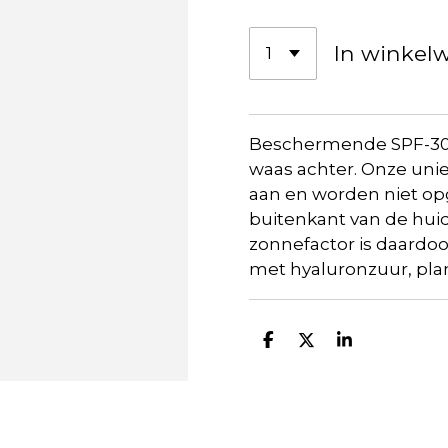
In winkel
Beschermende SPF-30 c
waas achter. Onze unie
aan en worden niet op
buitenkant van de huid
zonnefactor is daardoor
met hyaluronzuur, plant
D
D
S
e
e
h
l
e
a
e
l
r
n
e