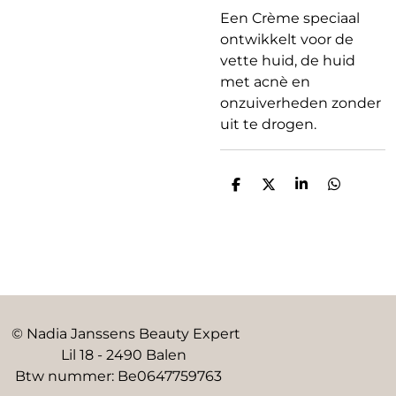
Een Crème speciaal
ontwikkelt voor de
vette huid, de huid
met acnè en
onzuiverheden zonder
uit te drogen.
D
D
S
D
e
e
h
e
l
e
a
l
e
l
r
e
n
e
n
© Nadia Janssens Beauty Expert
Lil 18 - 2490 Balen
Btw nummer: Be0647759763