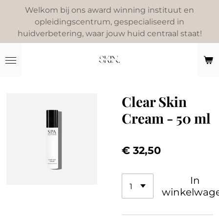
Welkom bij ons award winning instituut en
Ga
opleidingscentrum, gespecialiseerd in
direct
huidverbetering, waar jouw huid centraal staat!
naar
de
hoofdinhoud
Clear Skin
Cream - 50 ml
€ 32,50
In
winkelwag