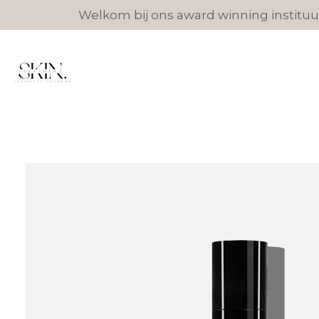
Welkom bij ons award winning instituut
Ga
direct
naar
de
hoofdinhoud