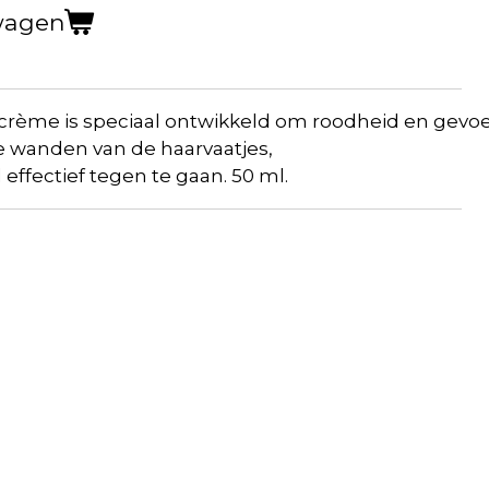
wagen
crème
is
speciaal
ontwikkeld
om
roodheid
en
gevoe
e
wanden
van de
haarvaatjes
,
d
effectief
tegen
te
gaan
.
50 ml.