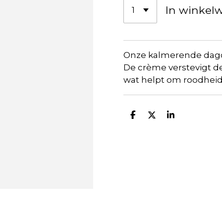
In winkel
Onze
kalmerende
dag
De crème
verstevigt
d
wat
helpt
om
roodhei
D
D
S
e
e
h
l
e
a
e
l
r
n
e