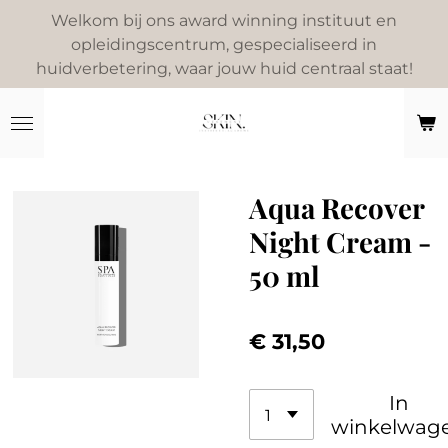
Welkom bij ons award winning instituut en
Ga
opleidingscentrum, gespecialiseerd in
direct
huidverbetering, waar jouw huid centraal staat!
naar
de
hoofdinhoud
Aqua Recover
Night Cream -
50 ml
€ 31,50
In
winkelwag