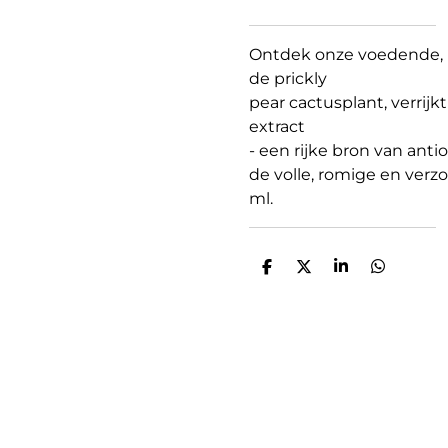
Ontdek
onze
voedende
,
de prickly
pear
cactusplant
,
verrijkt
extract
-
een
rijke
bron
van
anti
de
volle
,
romige
en
verz
ml.
D
D
S
D
e
e
h
e
l
e
a
l
e
l
r
e
n
e
n