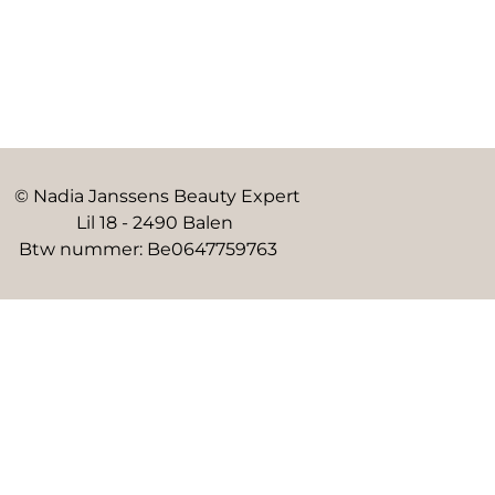
© Nadia Janssens Beauty Expert
Lil 18 - 2490 Balen
Btw nummer: Be0647759763