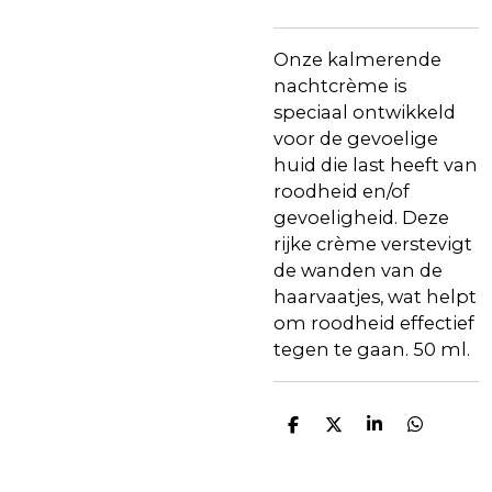
Onze kalmerende
nachtcrème is
speciaal ontwikkeld
voor de gevoelige
huid die last heeft van
roodheid en/of
gevoeligheid. Deze
rijke crème verstevigt
de wanden van de
haarvaatjes, wat helpt
om roodheid effectief
tegen te gaan. 50 ml.
D
D
S
D
e
e
h
e
l
e
a
l
e
l
r
e