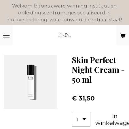
Welkom bij ons award winning instituut en
Ga
opleidingscentrum, gespecialiseerd in
direct
huidverbetering, waar jouw huid centraal staat!
naar
de
hoofdinhoud
Skin Perfect
Night Cream -
50 ml
€ 31,50
In
winkelwag