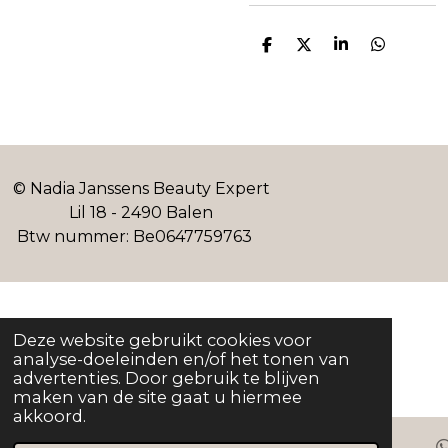
D
D
S
D
e
e
h
e
l
e
a
l
e
l
r
e
n
e
n
© Nadia Janssens Beauty Expert
Lil 18 - 2490 Balen
Btw nummer: Be0647759763
Deze website gebruikt cookies voor
analyse-doeleinden en/of het tonen van
advertenties. Door gebruik te blijven
maken van de site gaat u hiermee
akkoord.