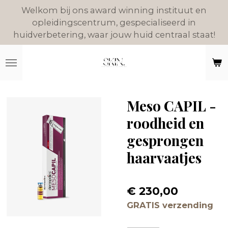
Welkom bij ons award winning instituut en
Ga
opleidingscentrum, gespecialiseerd in
direct
huidverbetering, waar jouw huid centraal staat!
naar
de
hoofdinhoud
Meso CAPIL -
roodheid en
gesprongen
haarvaatjes
€ 230,00
GRATIS verzending