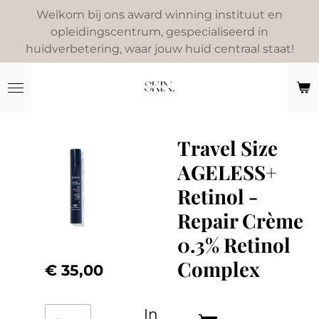
Welkom bij ons award winning instituut en
Ga
opleidingscentrum, gespecialiseerd in
direct
huidverbetering, waar jouw huid centraal staat!
naar
de
hoofdinhoud
Travel Size
AGELESS+
Retinol -
Repair Crème
0.3% Retinol
Complex
€ 35,00
In