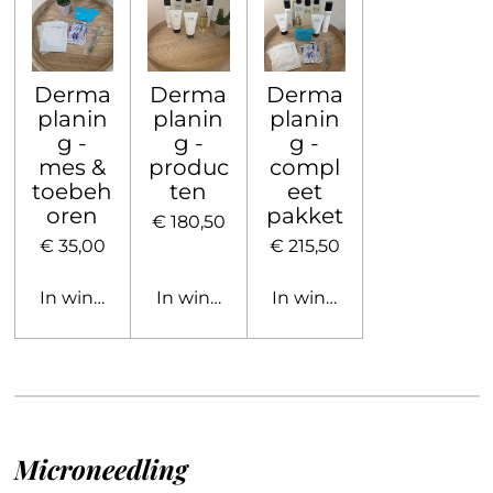
Derma
Derma
Derma
planin
planin
planin
g -
g -
g -
mes &
produc
compl
toebeh
ten
eet
oren
pakket
€ 180,50
€ 35,00
€ 215,50
In winkelwagen
In winkelwagen
In winkelwagen
Microneedling