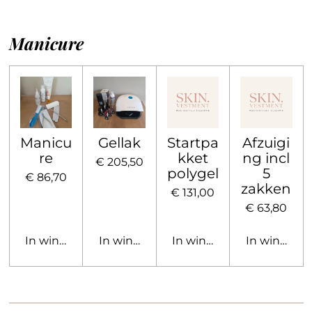
Manicure
Manicu
Gellak
Startpa
Afzuigi
re
kket
ng incl
€ 205,50
polygel
5
€ 86,70
zakken
€ 131,00
€ 63,80
In winkelwagen
In winkelwagen
In winkelwagen
In winkelw