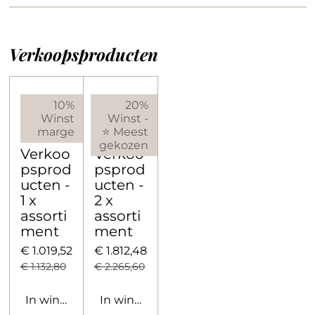
Verkoopsproducten
10%
20%
Winst
Winst -
marge
⭐ Meest
gekozen
Verkoo
Verkoo
psprod
psprod
ucten -
ucten -
1 x
2 x
assorti
assorti
ment
ment
€ 1.019,52
€ 1.812,48
€ 1.132,80
€ 2.265,60
In winkelwagen
In winkelwagen