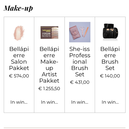
Make-up
Bellápi
Bellápi
She-iss
Bellápi
erre
erre
Profess
erre
Salon
Make-
ional
Brush
Pakket
up
Brush
Set
Artist
Set
€ 574,00
€ 140,00
Pakket
€ 431,00
€ 1.255,50
In winkelwagen
In winkelwagen
In winkelwagen
In winkelw