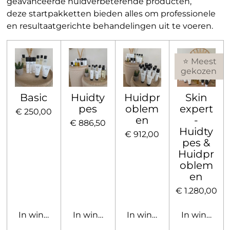
geavanceerde huidverbeterende producten,
deze startpakketten bieden alles om professionele
en resultaatgerichte behandelingen uit te voeren.
⭐ Meest
gekozen
Basic
Huidty
Huidpr
Skin
pes
oblem
expert
€ 250,00
en
-
€ 886,50
Huidty
€ 912,00
pes &
Huidpr
oblem
en
€ 1.280,00
In winkelwagen
In winkelwagen
In winkelwagen
In winkelw