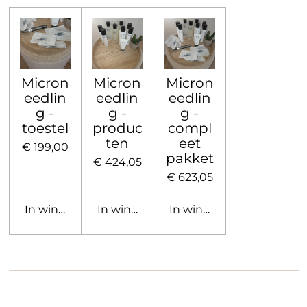
Micron
Micron
Micron
eedlin
eedlin
eedlin
g -
g -
g -
toestel
produc
compl
ten
eet
€ 199,00
pakket
€ 424,05
€ 623,05
In winkelwagen
In winkelwagen
In winkelwagen